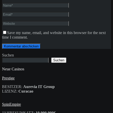
Save my name, email, and website in this browser for the next
time I comment.
Suchen
Suchen
Neue Casinos
Prestige
BESITZER:
Aurevia IT Group
LIZENZ:
Curacao
SpinEmpire
JAHRESUMSATZ:
10.000.000€