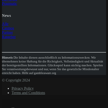
Pragmatic
News
Alle
Casinos
Partner
Ratgeber
Hinweis
Die Inhalte dienen ausschließlich zu Informationszwecken. Wir
übernehmen keine Haftung für die Richtigkeit, Vollständigkeit und Aktualität
der bereitgestellten Informationen. Glücksspiel kann süchtig machen. Spielen
Sie verantwortungsbewusst und nur, wenn Sie das gesetzliche Mindestalter
erreicht haben. Hilfe auf gambleaware.org
© Copyright 2024
Privacy Policy
Terms and Conditions