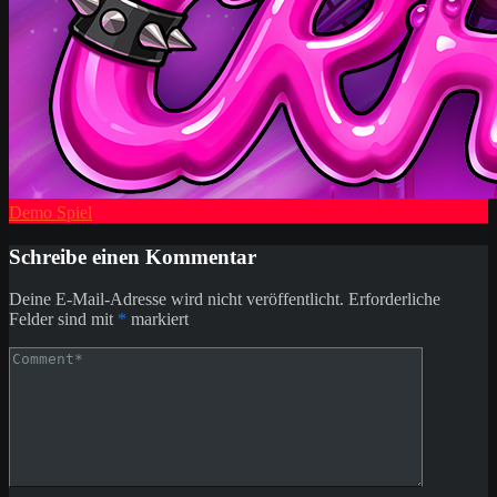
Demo Spiel
Schreibe einen Kommentar
Deine E-Mail-Adresse wird nicht veröffentlicht.
Erforderliche
Felder sind mit
*
markiert