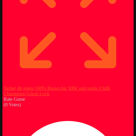
Sicher dir einen 100% Bonus bis 500€ und spiele Chilli
Champions Ghost Lock
Rate Game
(
0
Votes)