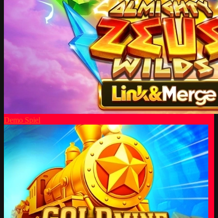
Demo Spiel