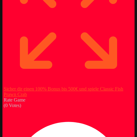
Sicher dir einen 100% Bonus bis 500€ und spiele Classic Fish
Prawn Crab
Rate Game
(
0
Votes)