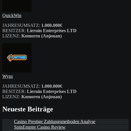
QuickWin
JAHRESUMSATZ:
1.000.000€
BESITZER:
Liernin Enterprises LTD
LIZENZ:
Komoren (Anjouan)
Wyns
JAHRESUMSATZ:
1.000.000€
BESITZER:
Liernin Enterprises LTD
LIZENZ:
Komoren (Anjouan)
Neueste Beiträge
Casino Prestige Zahlungsmethoden Analyse
SpinEmpire Casino Review