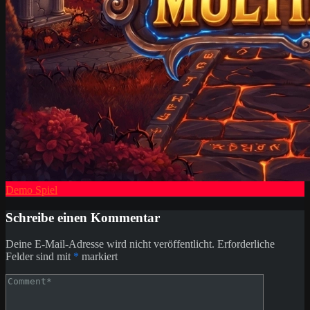
Demo Spiel
Schreibe einen Kommentar
Deine E-Mail-Adresse wird nicht veröffentlicht.
Erforderliche
Felder sind mit
*
markiert