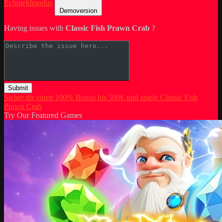
Echtgeldmodus
Demoversion
Having issues with
Classic Fish Prawn Crab
?
Submit
Sicher dir einen 100% Bonus bis 500€ und spiele Classic Fish
Prawn Crab
Try Our Featured Games