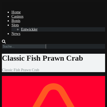
Home
Casinos
Bonis
Slots
Entwickler
News
Classic Fish Prawn Crab
Classic Fish Prawn Crab