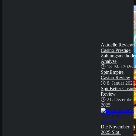
21. Dezember
Try Our Featured Games
2025
Die November 2025
Slot-Releases
6. November
2025
Aktuelle Reviews
Casino Prestige
Zahlungsmethode
Analyse
18. Mai 2026
SpinEmpire
Casino Review
8. Januar 2026
SpinBetter Casino
Review
21. Dezember
2025
Die November
2025 Slot-