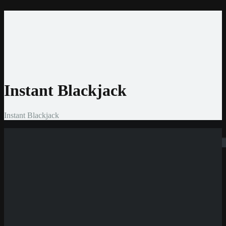
Home
Casinos
Bonis
Slots
Entwickler
News
Instant Blackjack
Instant Blackjack
Suchen
Neue Casinos