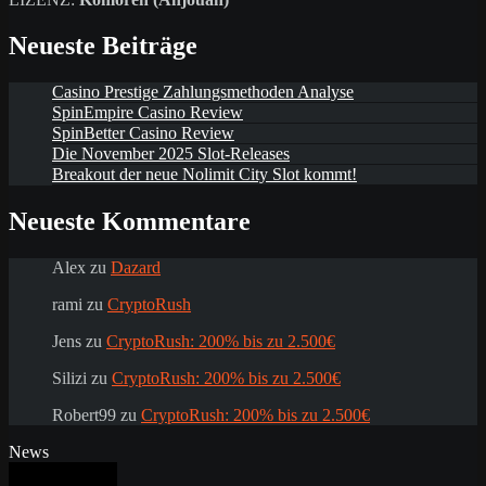
Neueste Beiträge
Casino Prestige Zahlungsmethoden Analyse
SpinEmpire Casino Review
SpinBetter Casino Review
Die November 2025 Slot-Releases
Breakout der neue Nolimit City Slot kommt!
Neueste Kommentare
Alex
zu
Dazard
rami
zu
CryptoRush
Jens
zu
CryptoRush: 200% bis zu 2.500€
Silizi
zu
CryptoRush: 200% bis zu 2.500€
Robert99
zu
CryptoRush: 200% bis zu 2.500€
News