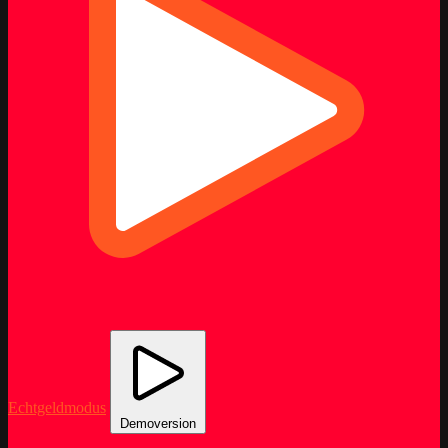
Echtgeldmodus
Demoversion