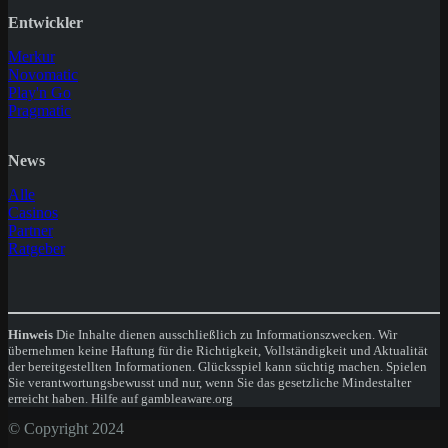
Entwickler
Merkur
Novomatic
Play'n Go
Pragmatic
News
Alle
Casinos
Partner
Ratgeber
Hinweis
Die Inhalte dienen ausschließlich zu Informationszwecken. Wir
übernehmen keine Haftung für die Richtigkeit, Vollständigkeit und Aktualität
der bereitgestellten Informationen. Glücksspiel kann süchtig machen. Spielen
Sie verantwortungsbewusst und nur, wenn Sie das gesetzliche Mindestalter
erreicht haben. Hilfe auf gambleaware.org
© Copyright 2024