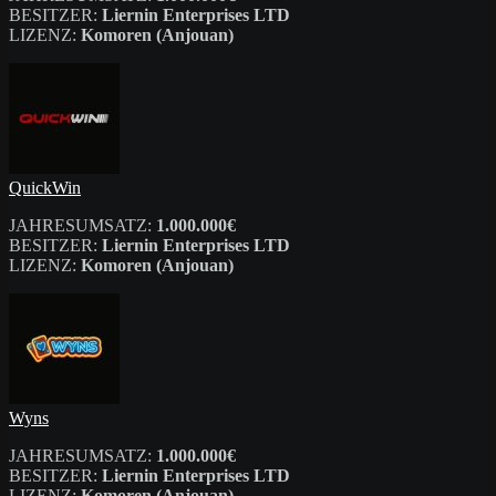
BESITZER:
Liernin Enterprises LTD
LIZENZ:
Komoren (Anjouan)
QuickWin
JAHRESUMSATZ:
1.000.000€
BESITZER:
Liernin Enterprises LTD
LIZENZ:
Komoren (Anjouan)
Wyns
JAHRESUMSATZ:
1.000.000€
BESITZER:
Liernin Enterprises LTD
LIZENZ:
Komoren (Anjouan)