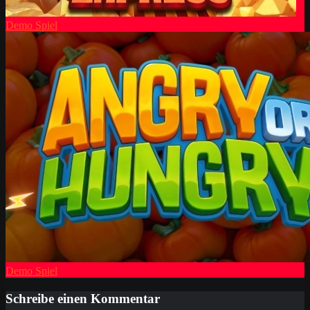
Demo Spiel
Demo Spiel
Schreibe einen Kommentar