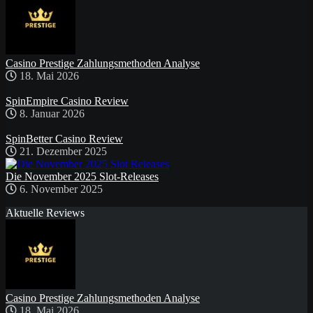
Casino Prestige Zahlungsmethoden Analyse
18. Mai 2026
SpinEmpire Casino Review
8. Januar 2026
SpinBetter Casino Review
21. Dezember 2025
Die November 2025 Slot-Releases
6. November 2025
Aktuelle Reviews
Casino Prestige Zahlungsmethoden Analyse
18. Mai 2026