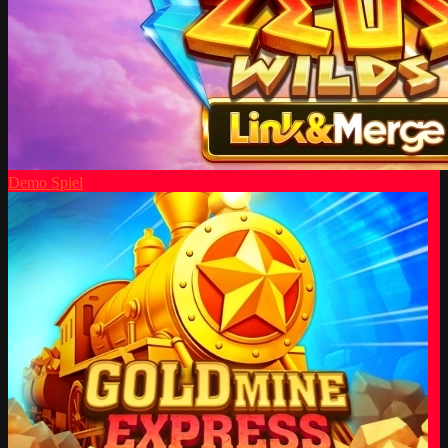
Demo Spiel