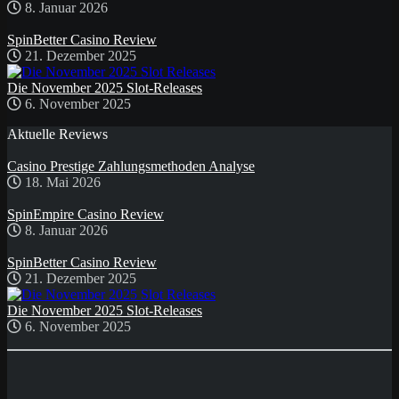
8. Januar 2026
SpinBetter Casino Review
21. Dezember 2025
Die November 2025 Slot-Releases
6. November 2025
Aktuelle Reviews
Casino Prestige Zahlungsmethoden Analyse
18. Mai 2026
SpinEmpire Casino Review
8. Januar 2026
SpinBetter Casino Review
21. Dezember 2025
Die November 2025 Slot-Releases
6. November 2025