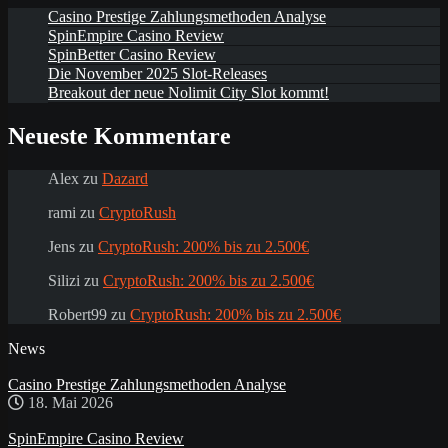
Casino Prestige Zahlungsmethoden Analyse
SpinEmpire Casino Review
SpinBetter Casino Review
Die November 2025 Slot-Releases
Breakout der neue Nolimit City Slot kommt!
Neueste Kommentare
Alex
zu
Dazard
rami
zu
CryptoRush
Jens
zu
CryptoRush: 200% bis zu 2.500€
Silizi
zu
CryptoRush: 200% bis zu 2.500€
Robert99
zu
CryptoRush: 200% bis zu 2.500€
News
Casino Prestige Zahlungsmethoden Analyse
18. Mai 2026
SpinEmpire Casino Review