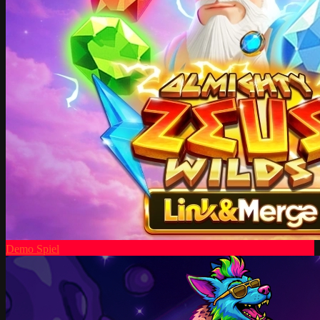
Demo Spiel