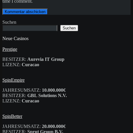
time I comment.
Suchen
Suchen
Neue Casinos
Prestige
BESITZER:
Aurevia IT Group
LIZENZ:
Curacao
SpinEmpire
JAHRESUMSATZ:
10.000.000€
BESITZER:
GBL Solutions N.V.
LIZENZ:
Curacao
SpinBetter
JAHRESUMSATZ:
20.000.000€
BESITZER:
Sprut Group B.V.