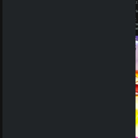
BESITZER:
BESITZE
Liernin
Liernin
Enterprises
Enterpri
LTD
LTD
LIZENZ:
LIZENZ:
Komoren
Komore
(Anjouan)
(Anjoua
Neueste
Beiträge
Casino
Prestige
Zahlungs
methoden
Analyse
SpinEmpir
e Casino
Review
SpinBetter
Casino