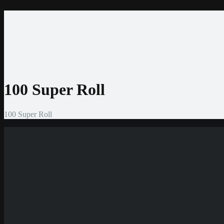
Home
Casinos
Bonis
Slots
Entw
News
100 Super Roll
100 Super Roll