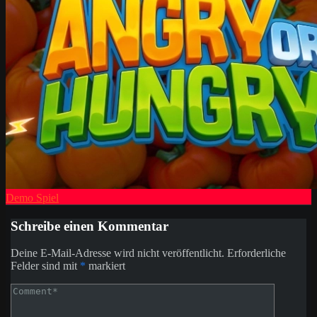
Demo Spiel
Schreibe einen Kommentar
Deine E-Mail-Adresse wird nicht veröffentlicht.
Erforderliche
Felder sind mit
*
markiert