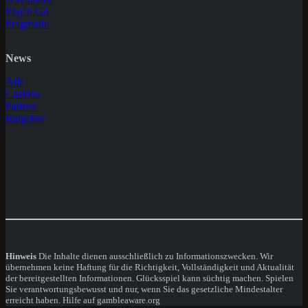
Play'n Go
Pragmatic
News
Alle
Casinos
Partner
Ratgeber
Hinweis
Die Inhalte dienen ausschließlich zu Informationszwecken. Wir
übernehmen keine Haftung für die Richtigkeit, Vollständigkeit und Aktualität
der bereitgestellten Informationen. Glücksspiel kann süchtig machen. Spielen
Sie verantwortungsbewusst und nur, wenn Sie das gesetzliche Mindestalter
erreicht haben. Hilfe auf gambleaware.org