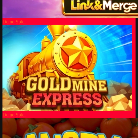
Demo Spiel
Demo Spiel