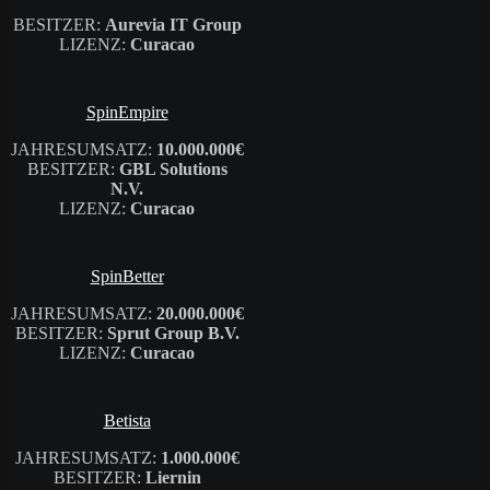
BESITZER:
Aurevia IT Group
LIZENZ:
Curacao
SpinEmpire
JAHRESUMSATZ:
10.000.000€
BESITZER:
GBL Solutions
N.V.
LIZENZ:
Curacao
SpinBetter
JAHRESUMSATZ:
20.000.000€
BESITZER:
Sprut Group B.V.
LIZENZ:
Curacao
Betista
JAHRESUMSATZ:
1.000.000€
BESITZER:
Liernin