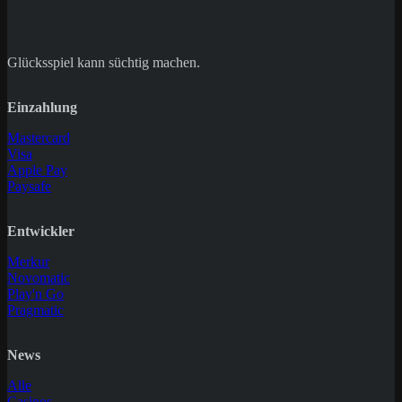
Glücksspiel kann süchtig machen.
Einzahlung
Mastercard
Visa
Apple Pay
Paysafe
Entwickler
Merkur
Novomatic
Play'n Go
Pragmatic
News
Alle
Casinos