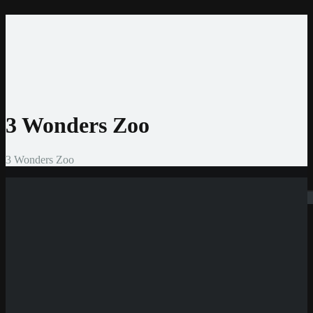
Home
Casinos
Bonis
Slots
Entwickler
News
3 Wonders Zoo
3 Wonders Zoo
Suchen
Neue Casinos