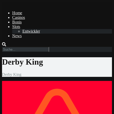
Home
Casinos
Bonis
Slots
Entwickler
News
Derby King
Derby King