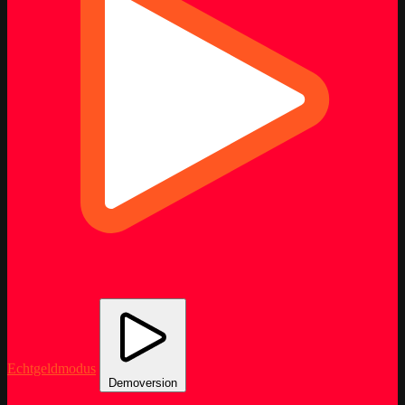
Echtgeldmodus
Demoversion