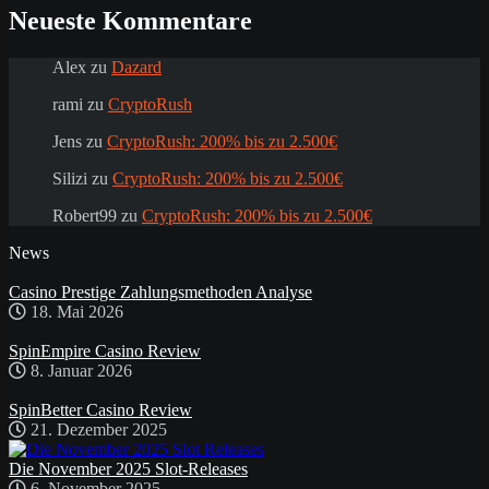
Neueste Kommentare
Alex
zu
Dazard
rami
zu
CryptoRush
Jens
zu
CryptoRush: 200% bis zu 2.500€
Silizi
zu
CryptoRush: 200% bis zu 2.500€
Robert99
zu
CryptoRush: 200% bis zu 2.500€
News
Casino Prestige Zahlungsmethoden Analyse
18. Mai 2026
SpinEmpire Casino Review
8. Januar 2026
SpinBetter Casino Review
21. Dezember 2025
Die November 2025 Slot-Releases
6. November 2025