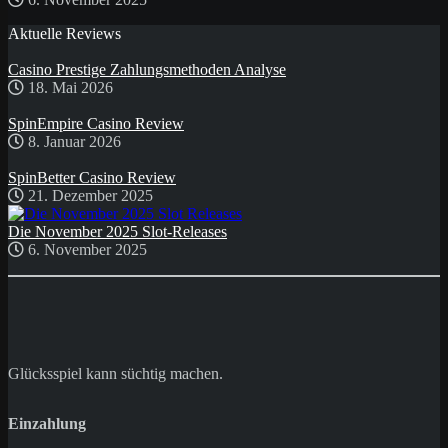
Aktuelle Reviews
Casino Prestige Zahlungsmethoden Analyse
18. Mai 2026
SpinEmpire Casino Review
8. Januar 2026
SpinBetter Casino Review
21. Dezember 2025
Die November 2025 Slot-Releases
6. November 2025
Glücksspiel kann süchtig machen.
Einzahlung