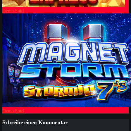
Demo Spiel
Demo Spiel
Schreibe einen Kommentar