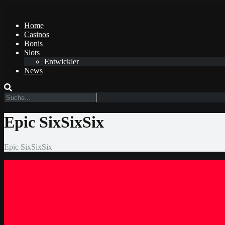
Home
Casinos
Bonis
Slots
Entwickler
News
Epic SixSixSix
Epic SixSixSix