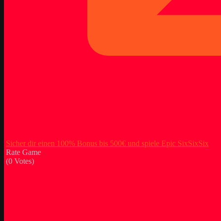
Sicher dir einen 100% Bonus bis 500€ und spiele Epic SixSixSix
Rate Game
(
0
Votes)