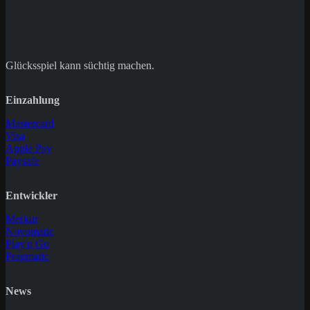
Glücksspiel kann süchtig machen.
Einzahlung
Mastercard
Visa
Apple Pay
Paysafe
Entwickler
Merkur
Novomatic
Play'n Go
Pragmatic
News