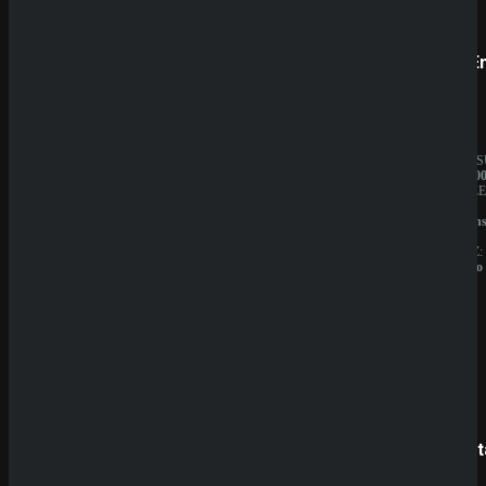
Prestige
SpinE
BESITZER:
JAHRES
Aurevia
10.000.0
IT
BESITZE
Group
GBL
LIZENZ:
Solution
Curacao
N.V.
LIZENZ:
Curacao
SpinBetter
Betist