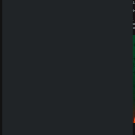
BESITZER:
BESITZE
Liernin
Liernin
Enterprises
Enterpri
LTD
LTD
LIZENZ:
LIZENZ:
Komoren
Komore
(Anjouan)
(Anjoua
Neueste
Beiträge
Casino
Prestige
Zahlungs
methoden
Analyse
SpinEmpir
e Casino
Review
SpinBetter
Casino