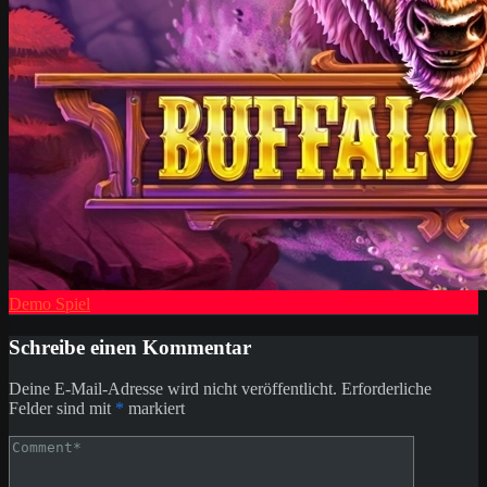
Demo Spiel
Schreibe einen Kommentar
Deine E-Mail-Adresse wird nicht veröffentlicht.
Erforderliche
Felder sind mit
*
markiert