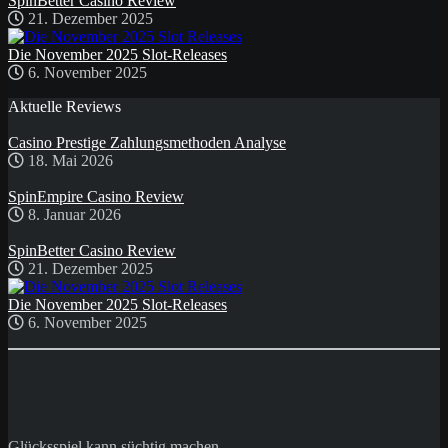
SpinBetter Casino Review
21. Dezember 2025
Die November 2025 Slot-Releases
6. November 2025
Aktuelle Reviews
Casino Prestige Zahlungsmethoden Analyse
18. Mai 2026
SpinEmpire Casino Review
8. Januar 2026
SpinBetter Casino Review
21. Dezember 2025
Die November 2025 Slot-Releases
6. November 2025
Glücksspiel kann süchtig machen.