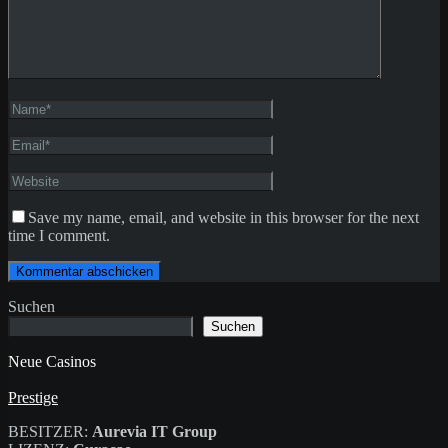
Save my name, email, and website in this browser for the next
time I comment.
Suchen
Suchen
Neue Casinos
Prestige
BESITZER:
Aurevia IT Group