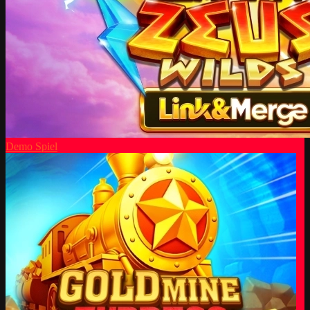
Demo Spiel