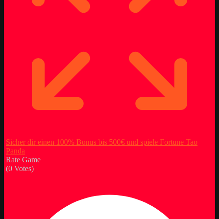
Sicher dir einen 100% Bonus bis 500€ und spiele Fortune Tao
Panda
Rate Game
(
0
Votes)