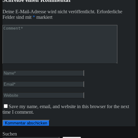
Deine E-Mail-Adresse wird nicht veröffentlicht.
Erforderliche
Felder sind mit
*
markiert
Save my name, email, and website in this browser for the next
time I comment.
Suchen