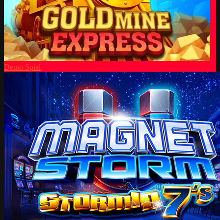
Demo Spiel