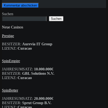
Suchen
Suchen
Neue Casinos
Prestige
BESITZER:
Aurevia IT Group
LIZENZ:
Curacao
SpinEmpire
JAHRESUMSATZ:
10.000.000€
BESITZER:
GBL Solutions N.V.
LIZENZ:
Curacao
SpinBetter
JAHRESUMSATZ:
20.000.000€
BESITZER:
Sprut Group B.V.
LIZENZ:
Curacao