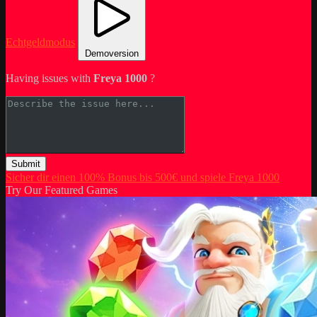
Echtgeldmodus
Demoversion
Having issues with
Freya 1000
?
Submit
Sicher dir einen 100% Bonus bis 500€ und spiele Freya 1000
Try Our Featured Games