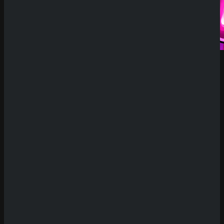
Demo Spiel
Schreibe einen Kommentar
Deine E-Mail-Adresse wird nicht veröffentlicht.
Erforderliche Felder sind mit
*
markiert