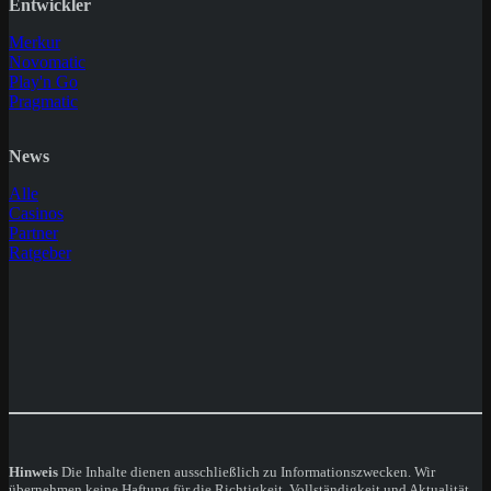
Entwickler
Merkur
Novomatic
Play'n Go
Pragmatic
News
Alle
Casinos
Partner
Ratgeber
Hinweis
Die Inhalte dienen ausschließlich zu Informationszwecken. Wir
übernehmen keine Haftung für die Richtigkeit, Vollständigkeit und Aktualität