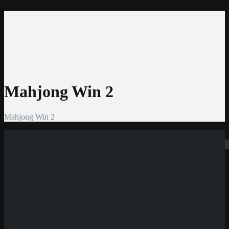
Home
Casinos
Bonis
Slots
Entwickler
News
Mahjong Win 2
Mahjong Win 2
Suchen
Neue Casinos