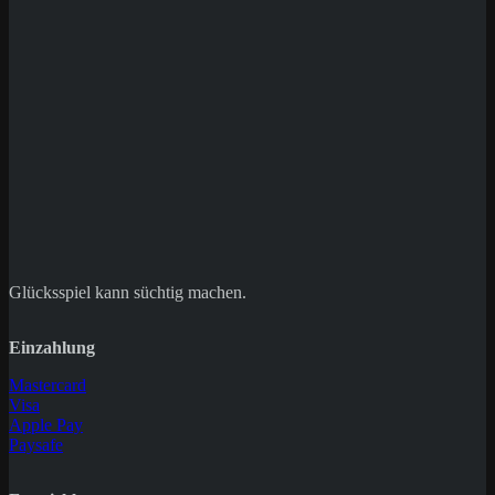
Save my name, email, and website in this
browser for the next time I comment.
Glücksspiel kann süchtig machen.
Einzahlung
Mastercard
Visa
Apple Pay
Paysafe