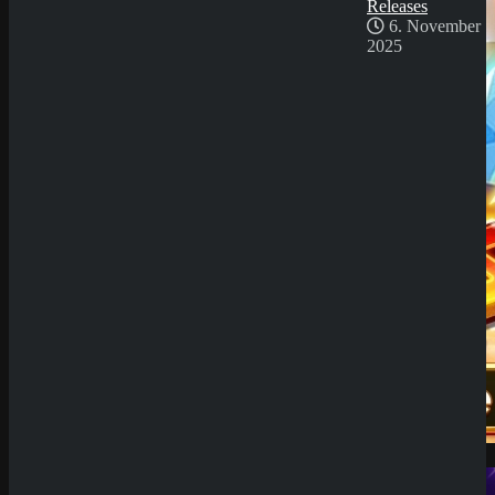
Releases
6. November
2025
Demo Spiel