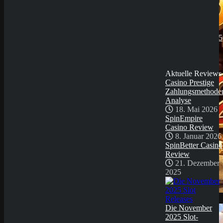
21. Dezember
2025
Die November 2025
Slot-Releases
6. November
2025
Aktuelle Reviews
Casino Prestige
Zahlungsmethode
Analyse
18. Mai 2026
SpinEmpire
Casino Review
8. Januar 2026
SpinBetter Casino
Review
21. Dezember
2025
Demo Spiel
Die November
2025 Slot-