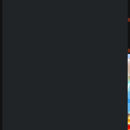
Having issues with
Mini Mafia Megaways
?
zu 2.500€
Silizi
zu
CryptoRush
200% bis
zu 2.500€
Submit
Robert99
Sicher dir einen 100% Bonus bis 500€ und spiele
zu
Mini Mafia Megaways
CryptoRush
Try Our Featured Games
200% bis
zu 2.500€
News
Casino Prestige
Zahlungsmethoden
Analyse
18. Mai 2026
SpinEmpire Casino
Review
8. Januar 2026
SpinBetter Casino
Review