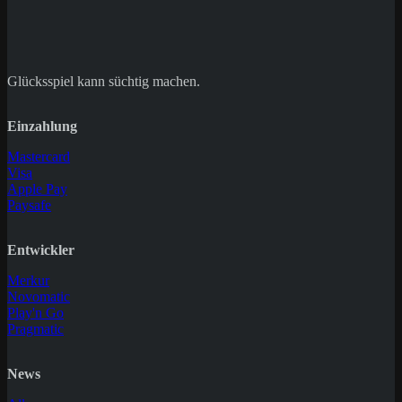
Glücksspiel kann süchtig machen.
Einzahlung
Mastercard
Visa
Apple Pay
Paysafe
Entwickler
Merkur
Novomatic
Play'n Go
Pragmatic
News