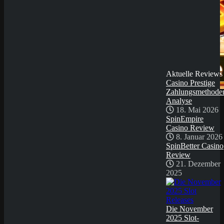
21. Dezember
2025
Die November 2025
Slot-Releases
6. November
2025
Aktuelle Reviews
Casino Prestige
Zahlungsmethode
Demo Spiel
Analyse
18. Mai 2026
SpinEmpire
Casino Review
8. Januar 2026
SpinBetter Casino
Review
21. Dezember
2025
Die November
2025 Slot-