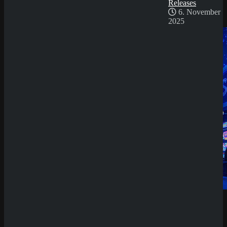
Releases
6. November
2025
Demo Spiel
Demo Spiel
Schreibe einen Kommentar