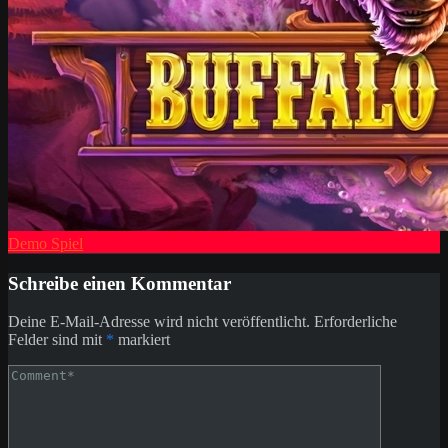
Demo Spiel
Schreibe einen Kommentar
Deine E-Mail-Adresse wird nicht veröffentlicht.
Erforderliche
Felder sind mit
*
markiert