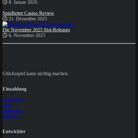
8. Januar 2026
SpinBetter Casino Review
21. Dezember 2025
Die November 2025 Slot-Releases
6. November 2025
Glücksspiel kann süchtig machen.
Einzahlung
Mastercard
Visa
Apple Pay
Paysafe
Entwickler