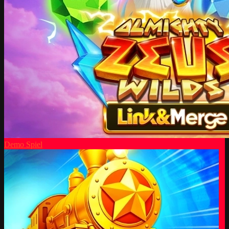
Demo Spiel