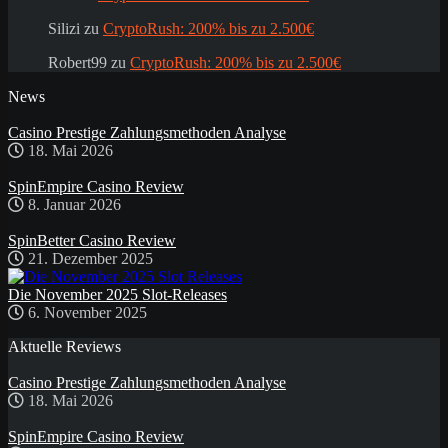
Silizi
zu
CryptoRush: 200% bis zu 2.500€
Robert99
zu
CryptoRush: 200% bis zu 2.500€
News
Casino Prestige Zahlungsmethoden Analyse
18. Mai 2026
SpinEmpire Casino Review
8. Januar 2026
SpinBetter Casino Review
21. Dezember 2025
Die November 2025 Slot-Releases
6. November 2025
Aktuelle Reviews
Casino Prestige Zahlungsmethoden Analyse
18. Mai 2026
SpinEmpire Casino Review