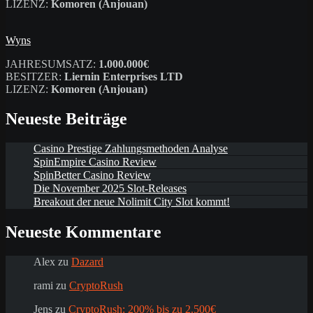
LIZENZ:
Komoren (Anjouan)
Wyns
JAHRESUMSATZ:
1.000.000€
BESITZER:
Liernin Enterprises LTD
LIZENZ:
Komoren (Anjouan)
Neueste Beiträge
Casino Prestige Zahlungsmethoden Analyse
SpinEmpire Casino Review
SpinBetter Casino Review
Die November 2025 Slot-Releases
Breakout der neue Nolimit City Slot kommt!
Neueste Kommentare
Alex
zu
Dazard
rami
zu
CryptoRush
Jens
zu
CryptoRush: 200% bis zu 2.500€