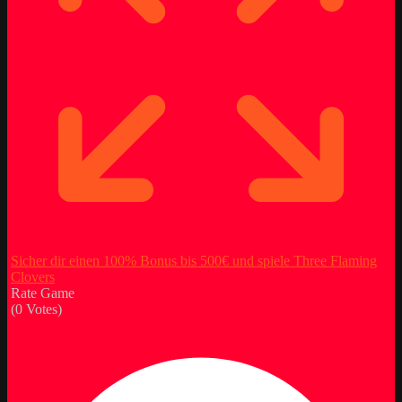
Sicher dir einen 100% Bonus bis 500€ und spiele Three Flaming
Clovers
Rate Game
(
0
Votes)