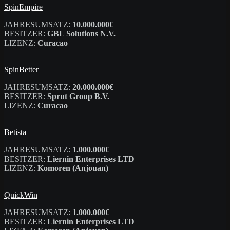
SpinEmpire
JAHRESUMSATZ:
10.000.000€
BESITZER:
GBL Solutions N.V.
LIZENZ:
Curacao
SpinBetter
JAHRESUMSATZ:
20.000.000€
BESITZER:
Sprut Group B.V.
LIZENZ:
Curacao
Betista
JAHRESUMSATZ:
1.000.000€
BESITZER:
Liernin Enterprises LTD
LIZENZ:
Komoren (Anjouan)
QuickWin
JAHRESUMSATZ:
1.000.000€
BESITZER:
Liernin Enterprises LTD