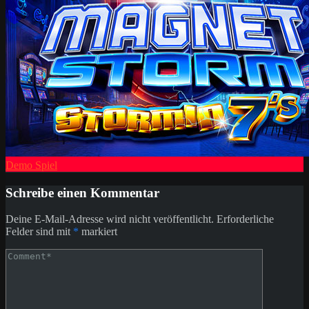
Demo Spiel
Schreibe einen Kommentar
Deine E-Mail-Adresse wird nicht veröffentlicht.
Erforderliche
Felder sind mit
*
markiert