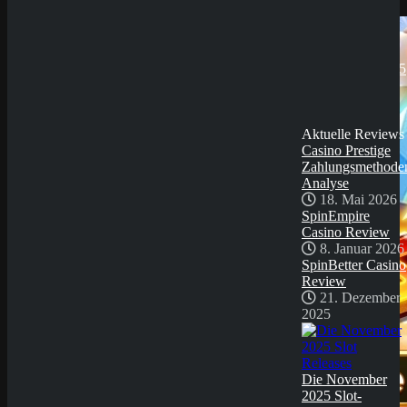
21. Dezember
Try Our Featured Games
2025
Die November 2025
Slot-Releases
6. November
2025
Aktuelle Reviews
Casino Prestige
Zahlungsmethode
Analyse
18. Mai 2026
SpinEmpire
Casino Review
8. Januar 2026
SpinBetter Casino
Review
21. Dezember
2025
Die November
2025 Slot-