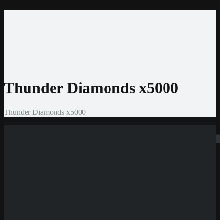
Home
Casinos
Bonis
Slots
Entwickler
News
Thunder Diamonds x5000
Thunder Diamonds x5000
Suchen
Neue Casinos