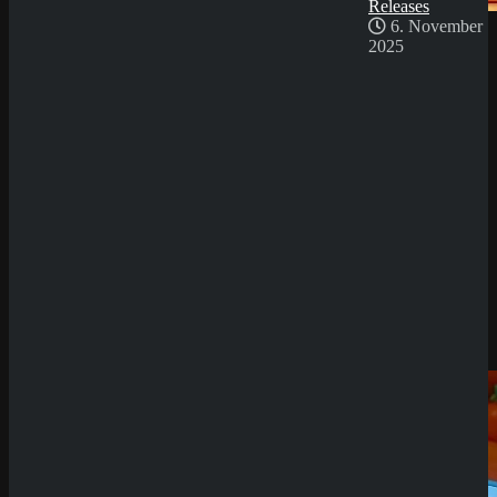
Releases
Demo Spiel
6. November
2025
Demo Spiel