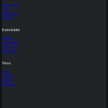
Mastercard
Visa
Apple Pay
Paysafe
Entwickler
Merkur
Novomatic
Play'n Go
Pragmatic
News
Alle
Casinos
Partner
Ratgeber