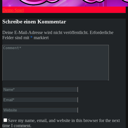
Demo Spiel
Schreibe einen Kommentar
Deine E-Mail-Adresse wird nicht veröffentlicht.
Erforderliche
Felder sind mit
*
markiert
Save my name, email, and website in this browser for the next
time I comment.