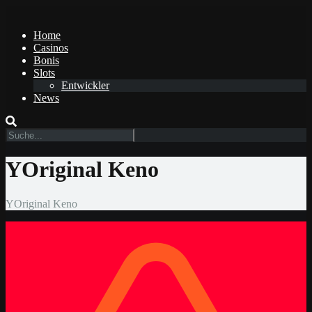
Home
Casinos
Bonis
Slots
Entwickler
News
YOriginal Keno
YOriginal Keno