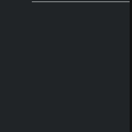
rch. Beliebte
n. Die