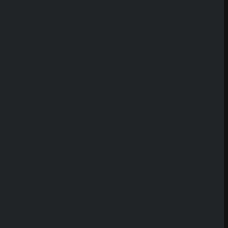
le App verfügbar