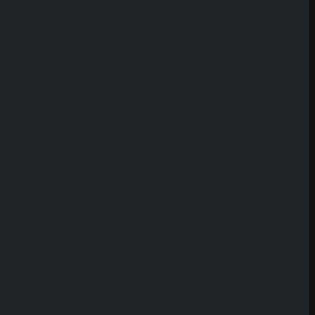
it
 Akzeptanz von