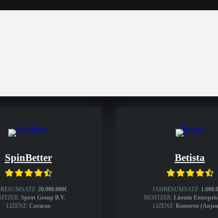
ickler
SpinBetter
Betista
HRESUMSATZ:
20.000.000€
JAHRESUMSATZ:
1.000.
SITZER:
Sprut Group B.V.
BESITZER:
Liernin Enterpri
LIZENZ:
Curacao
LIZENZ:
Komoren (Anjou