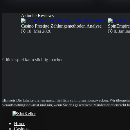
Aktuelle Reviews
Casino Prestige Zahlungsmethoden Analyse
SpinEmpire
18. Mai 2026
8. Janua
Glücksspiel kann süchtig machen.
Hinweis
Die Inhalte dienen ausschließlich zu Informationszwecken. Wir übernehme
verantwortungsbewusst und nur, wenn Sie das gesetzliche Mindestalter erreicht h
© Copyright 2024
Home
Casinos