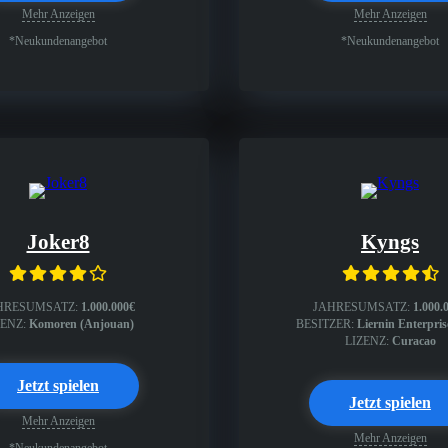
Mehr Anzeigen
Mehr Anzeigen
*Neukundenangebot
*Neukundenangebot
Joker8
Kyngs
HRESUMSATZ:
1.000.000€
JAHRESUMSATZ:
1.000.
ZENZ:
Komoren (Anjouan)
BESITZER:
Liernin Enterpri
LIZENZ:
Curacao
Jetzt spielen
Jetzt spielen
Mehr Anzeigen
Mehr Anzeigen
*Neukundenangebot