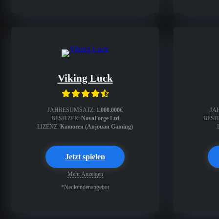
Viking Luck
JAHRESUMSATZ:
1.000.000€
JA
BESITZER:
NovaForge Ltd
BESI
LIZENZ:
Komoren (Anjouan Gaming)
Jetzt spielen
Mehr Anzeigen
*Neukundenangebot