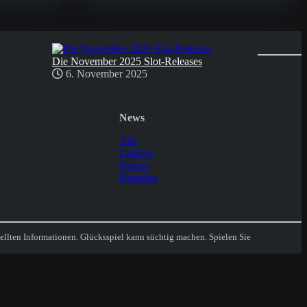
Die November 2025 Slot-Releases
6. November 2025
News
Alle
Casinos
Partner
Ratgeber
tellten Informationen. Glücksspiel kann süchtig machen. Spielen Sie