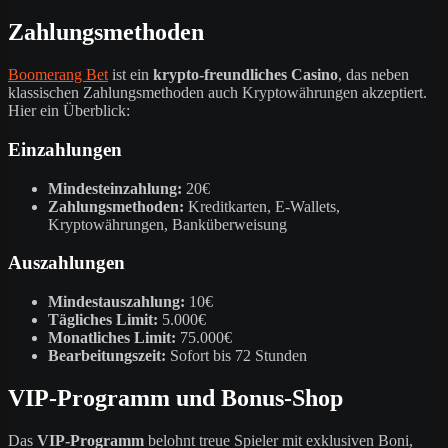
Zahlungsmethoden
Boomerang Bet
ist ein
krypto-freundliches Casino
, das neben
klassischen Zahlungsmethoden auch Kryptowährungen akzeptiert.
Hier ein Überblick:
Einzahlungen
Mindesteinzahlung:
20€
Zahlungsmethoden:
Kreditkarten, E-Wallets,
Kryptowährungen, Banküberweisung
Auszahlungen
Mindestauszahlung:
10€
Tägliches Limit:
5.000€
Monatliches Limit:
75.000€
Bearbeitungszeit:
Sofort bis 72 Stunden
VIP-Programm und Bonus-Shop
Das
VIP-Programm
belohnt treue Spieler mit exklusiven Boni,