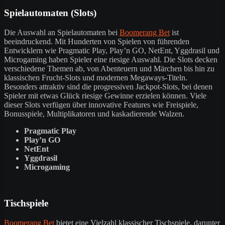
Spielautomaten (Slots)
Die Auswahl an Spielautomaten bei
Boomerang Bet
ist
beeindruckend. Mit Hunderten von Spielen von führenden
Entwicklern wie Pragmatic Play, Play’n GO, NetEnt, Yggdrasil und
Microgaming haben Spieler eine riesige Auswahl. Die Slots decken
verschiedene Themen ab, von Abenteuern und Märchen bis hin zu
klassischen Frucht-Slots und modernen Megaways-Titeln.
Besonders attraktiv sind die progressiven Jackpot-Slots, bei denen
Spieler mit etwas Glück riesige Gewinne erzielen können. Viele
dieser Slots verfügen über innovative Features wie Freispiele,
Bonusspiele, Multiplikatoren und kaskadierende Walzen.
Pragmatic Play
Play’n GO
NetEnt
Yggdrasil
Microgaming
Tischspiele
Boomerang Bet
bietet eine Vielzahl klassischer Tischspiele, darunter