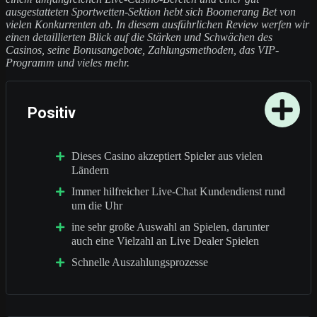
ausgestatteten Sportwetten-Sektion hebt sich Boomerang Bet von
vielen Konkurrenten ab. In diesem ausführlichen Review werfen wir
einen detaillierten Blick auf die Stärken und Schwächen des
Casinos, seine Bonusangebote, Zahlungsmethoden, das VIP-
Programm und vieles mehr.
Positiv
Dieses Casino akzeptiert Spieler aus vielen
Ländern
Immer hilfreicher Live-Chat Kundendienst rund
um die Uhr
ine sehr große Auswahl an Spielen, darunter
auch eine Vielzahl an Live Dealer Spielen
Schnelle Auszahlungsprozesse