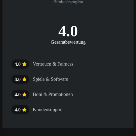
*Neukundenangebot
4.0
Gesamtbewertung
Vertrauen & Fairness
4.0
Spiele & Software
4.0
Boni & Promotionen
4.0
Kundensupport
4.0