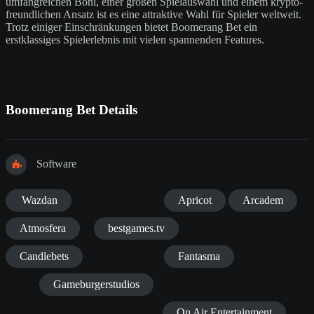
umfangreichen Boni, einer großen Spielauswahl und einem krypto-
freundlichen Ansatz ist es eine attraktive Wahl für Spieler weltweit.
Trotz einiger Einschränkungen bietet Boomerang Bet ein
erstklassiges Spielerlebnis mit vielen spannenden Features.
Boomerang Bet Details
Software
Wazdan
Apricot
Arcadem
Atmosfera
bestgames.tv
Candlebets
Fantasma
Gameburgerstudios
On Air Entertainment