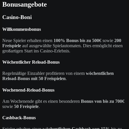
Bonusangebote
Casino-Boni
Willkommensbonus
Neue Spieler erhalten einen
100% Bonus bis zu 500€
sowie
200
Freispiele
auf ausgewählte Spielautomaten. Dies ermöglicht einen
großartigen Start ins Casino-Erlebnis.
Wöchentlicher Reload-Bonus
Regelmäßige Einzahler profitieren von einem
wöchentlichen
Reload-Bonus mit 50 Freispielen
.
Wochenend-Reload-Bonus
Am Wochenende gibt es einen besonderen
Bonus von bis zu 700€
sowie
50 Freispiele
.
Cashback-Bonus
Spieler erhalten einen
wöchentlichen Cashback von 15%
bis zu