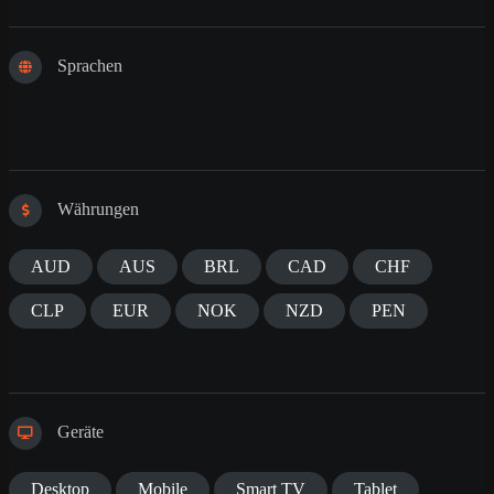
Sprachen
Währungen
AUD
AUS
BRL
CAD
CHF
CLP
EUR
NOK
NZD
PEN
Geräte
Desktop
Mobile
Smart TV
Tablet