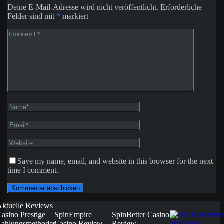
Deine E-Mail-Adresse wird nicht veröffentlicht.
Erforderliche
Felder sind mit
*
markiert
Save my name, email, and website in this browser for the next
time I comment.
Aktuelle Reviews
asino Prestige
SpinEmpire
SpinBetter Casino
Zahlungsmethoden
Casino Review
Review