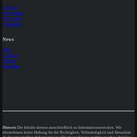
Merkur
Novomatic
Play'n Go
Pragmatic
News
Alle
Casinos
Partner
Ratgeber
Hinweis
Die Inhalte dienen ausschließlich zu Informationszwecken. Wir
übernehmen keine Haftung für die Richtigkeit, Vollständigkeit und Aktualität