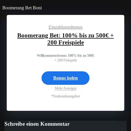
Boomerang Bet Boni
Einzahlungsbonus
Boomerang Bet: 100% bis zu 500€ +
200 Freispiele
Willkommensbonus 100% bis zu 500€
+ 200 Freispiele
Bonus holen
Mehr Anzeigen
*Neukundenangebot
Schreibe einen Kommentar