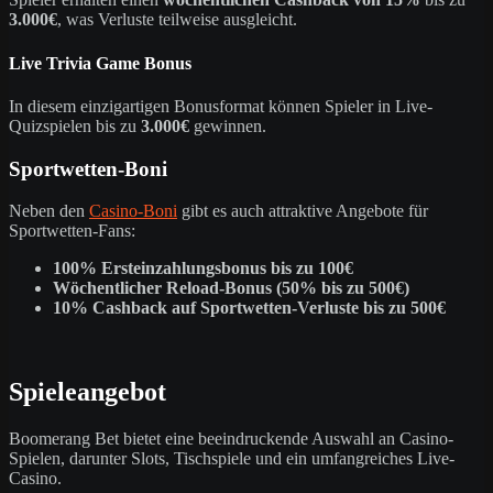
3.000€
, was Verluste teilweise ausgleicht.
Live Trivia Game Bonus
In diesem einzigartigen Bonusformat können Spieler in Live-
Quizspielen bis zu
3.000€
gewinnen.
Sportwetten-Boni
Neben den
Casino-Boni
gibt es auch attraktive Angebote für
Sportwetten-Fans:
100% Ersteinzahlungsbonus bis zu 100€
Wöchentlicher Reload-Bonus (50% bis zu 500€)
10% Cashback auf Sportwetten-Verluste bis zu 500€
Spieleangebot
Boomerang Bet bietet eine beeindruckende Auswahl an Casino-
Spielen, darunter Slots, Tischspiele und ein umfangreiches Live-
Casino.