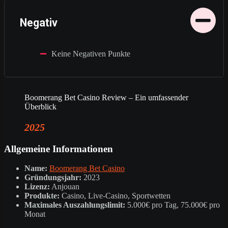
Negativ
Keine Negativen Punkte
Boomerang Bet Casino Review – Ein umfassender
Überblick
2025
Allgemeine Informationen
Name:
Boomerang Bet Casino
Gründungsjahr:
2023
Lizenz:
Anjouan
Produkte:
Casino, Live-Casino, Sportwetten
Maximales Auszahlungslimit:
5.000€ pro Tag, 75.000€ pro
Monat