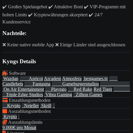
✔️ Großes Spielangebot ✔️ Attraktive Boni ✔️ VIP-Programm mit
hohen Limits ✔️ Kryptowährungen akzeptiert ✔️ 24/7
Kundenservice
Nachteile:
❌ Keine native mobile App ❌ Einige Länder sind ausgeschlossen
Kyngs Details
Software
Wazdan
Apricot
Arcadem
Atmosfera
bestgames.tv
Candlebets
Fantasma
Gameburgerstudios
On Air Entertainment
Playngo
Red Rake
Red Tiger
Triple Edge Studios
Vibra Gaming
Zillion Games
Einzahlungsmethoden
Krypto
Neteller
Skrill
Auszahlungsmethoden
Krypto
Auszahlungslimits
9.000€ pro Monat