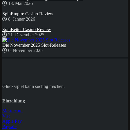
18. Mai 2026
SpinEmpire Casino Review
8. Januar 2026
SpinBetter Casino Review
21. Dezember 2025
Die November 2025 Slot-Releases
6. November 2025
Glücksspiel kann süchtig machen.
Einzahlung
Mastercard
Visa
Apple Pay
Paysafe