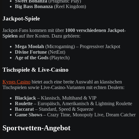
Sweet Bonanza
(Pragmatic Play)
Big Bass Bonanza
(Reel Kingdom)
Jackpot-Spiele
Jackpot-Fans kommen mit über
1000 verschiedenen Jackpot-
Spielen
auf ihre Kosten. Dazu gehören:
Mega Moolah
(Microgaming) – Progressiver Jackpot
Divine Fortune
(NetEnt)
Age of the Gods
(Playtech)
Tischspiele & Live-Casino
Kyngs Casino
bietet auch eine breite Auswahl an klassischen
Tischspielen sowie Live-Casino-Varianten mit echten Dealern:
Blackjack
– Klassisch, Multihand & VIP
Roulette
– Europäisch, Amerikanisch & Lightning Roulette
Baccarat
– Standard, Speed & Squeeze
Game Shows
– Crazy Time, Monopoly Live, Dream Catcher
Sportwetten-Angebot