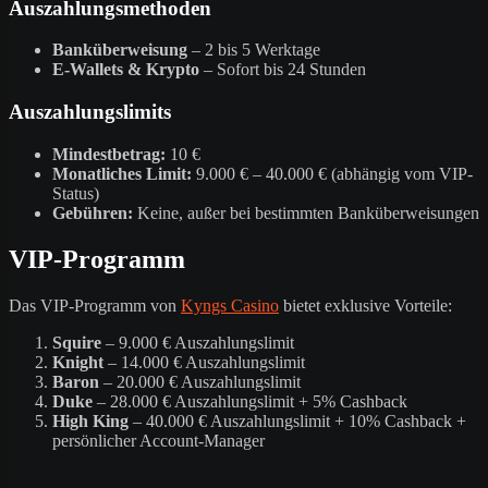
Auszahlungsmethoden
Banküberweisung
– 2 bis 5 Werktage
E-Wallets & Krypto
– Sofort bis 24 Stunden
Auszahlungslimits
Mindestbetrag:
10 €
Monatliches Limit:
9.000 € – 40.000 € (abhängig vom VIP-
Status)
Gebühren:
Keine, außer bei bestimmten Banküberweisungen
VIP-Programm
Das VIP-Programm von
Kyngs Casino
bietet exklusive Vorteile:
Squire
– 9.000 € Auszahlungslimit
Knight
– 14.000 € Auszahlungslimit
Baron
– 20.000 € Auszahlungslimit
Duke
– 28.000 € Auszahlungslimit + 5% Cashback
High King
– 40.000 € Auszahlungslimit + 10% Cashback +
persönlicher Account-Manager