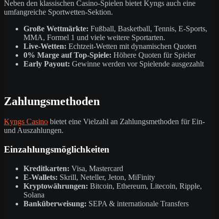
Neben den klassischen Casino-Spielen bietet Kyngs auch eine
umfangreiche Sportwetten-Sektion.
Große Wettmärkte:
Fußball, Basketball, Tennis, E-Sports,
MMA, Formel 1 und viele weitere Sportarten.
Live-Wetten:
Echtzeit-Wetten mit dynamischen Quoten
0% Marge auf Top-Spiele:
Höhere Quoten für Spieler
Early Payout:
Gewinne werden vor Spielende ausgezahlt
Zahlungsmethoden
Kyngs Casino
bietet eine Vielzahl an Zahlungsmethoden für Ein-
und Auszahlungen.
Einzahlungsmöglichkeiten
Kreditkarten:
Visa, Mastercard
E-Wallets:
Skrill, Neteller, Jeton, MiFinity
Kryptowährungen:
Bitcoin, Ethereum, Litecoin, Ripple,
Solana
Banküberweisung:
SEPA & internationale Transfers