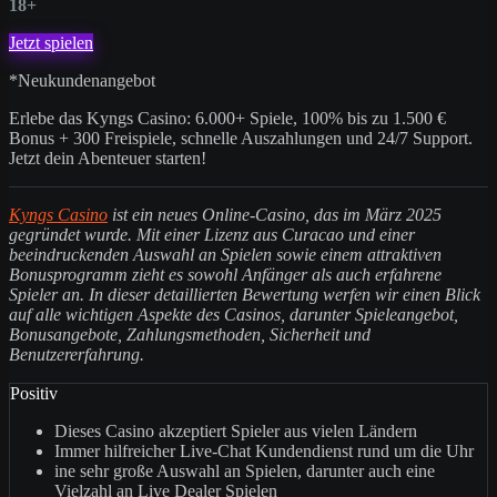
18+
Jetzt spielen
*Neukundenangebot
Erlebe das Kyngs Casino: 6.000+ Spiele, 100% bis zu 1.500 €
Bonus + 300 Freispiele, schnelle Auszahlungen und 24/7 Support.
Jetzt dein Abenteuer starten!
Kyngs Casino
ist ein neues Online-Casino, das im März 2025
gegründet wurde. Mit einer Lizenz aus Curacao und einer
beeindruckenden Auswahl an Spielen sowie einem attraktiven
Bonusprogramm zieht es sowohl Anfänger als auch erfahrene
Spieler an. In dieser detaillierten Bewertung werfen wir einen Blick
auf alle wichtigen Aspekte des Casinos, darunter Spieleangebot,
Bonusangebote, Zahlungsmethoden, Sicherheit und
Benutzererfahrung.
Positiv
Dieses Casino akzeptiert Spieler aus vielen Ländern
Immer hilfreicher Live-Chat Kundendienst rund um die Uhr
ine sehr große Auswahl an Spielen, darunter auch eine
Vielzahl an Live Dealer Spielen