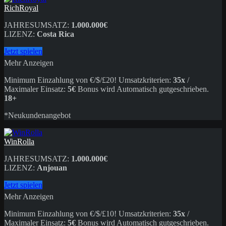
RichRoyal
JAHRESUMSATZ:
1.000.000€
LIZENZ:
Costa Rica
Jetzt spielen
Mehr Anzeigen
Minimum Einzahlung von €/$/£20! Umsatzkriterien:
35x
/
Maximaler Einsatz:
5€
Bonus wird Automatisch gutgeschrieben.
18+
*Neukundenangebot
WinRolla
JAHRESUMSATZ:
1.000.000€
LIZENZ:
Anjouan
Jetzt spielen
Mehr Anzeigen
Minimum Einzahlung von €/$/£10! Umsatzkriterien:
35x
/
Maximaler Einsatz:
5€
Bonus wird Automatisch gutgeschrieben.