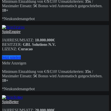
Minimum Einzahlung von €/$/£10! Umsatzkriterien:
35x
/
Maximaler Einsatz:
5€
Bonus wird Automatisch gutgeschrieben.
18+
*Neukundenangebot
SpinEmpire
JAHRESUMSATZ:
10.000.000€
BESITZER:
GBL Solutions N.V.
LIZENZ:
Curacao
Jetzt spielen
Mehr Anzeigen
Minimum Einzahlung von €/$/£10! Umsatzkriterien:
35x
/
Maximaler Einsatz:
5€
Bonus wird Automatisch gutgeschrieben.
18+
*Neukundenangebot
SpinBetter
JAHRESUMSATZ:
20.000.000€