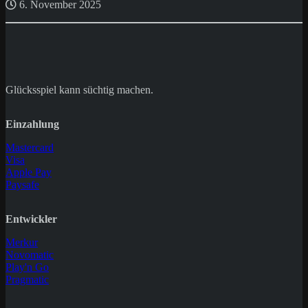
6. November 2025
Glücksspiel kann süchtig machen.
Einzahlung
Mastercard
Visa
Apple Pay
Paysafe
Entwickler
Merkur
Novomatic
Play'n Go
Pragmatic