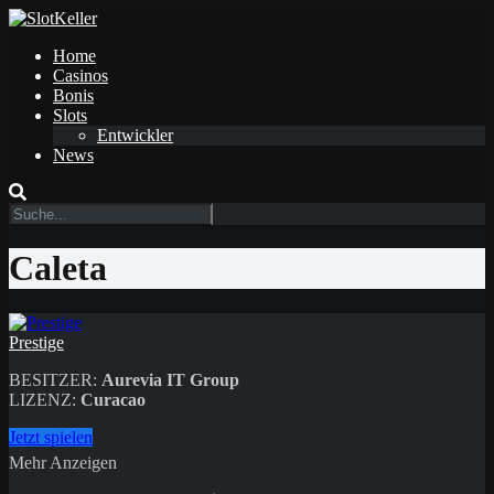
Home
Casinos
Bonis
Slots
Entwickler
News
Caleta
Prestige
BESITZER:
Aurevia IT Group
LIZENZ:
Curacao
Jetzt spielen
Mehr Anzeigen